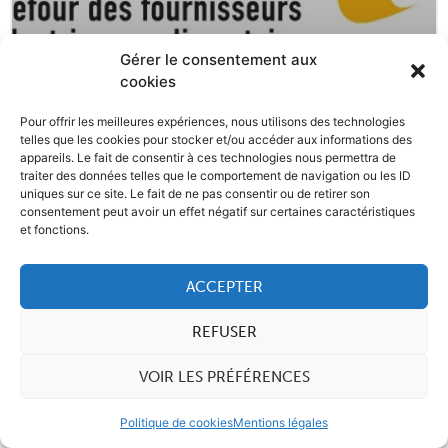
Gérer le consentement aux
cookies
FAERCH PLAST EXPOSE AU CFIA DE RENNES
Pour offrir les meilleures expériences, nous utilisons des technologies
telles que les cookies pour stocker et/ou accéder aux informations des
La société danoise Faerch Plast, spécialiste de
appareils. Le fait de consentir à ces technologies nous permettra de
solutions et de conceptions d’emballages
traiter des données telles que le comportement de navigation ou les ID
uniques sur ce site. Le fait de ne pas consentir ou de retirer son
innovants, annonce sa participation au CFIA de
consentement peut avoir un effet négatif sur certaines caractéristiques
Rennes les 9, 10 et
et fonctions.
ACCEPTER
REFUSER
VOIR LES PRÉFÉRENCES
Politique de cookies
Mentions légales