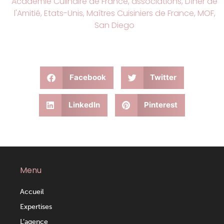
Académie Culinaire de France
,
associations
,
Dîner de
l'Amitié
,
Etats-Unis
,
Maîtres Cuisiniers de France
,
MOF
,
San Diego
Facebook
Twitter
LinkedIn
Pinterest
Menu
Accueil
Expertises
L’agence