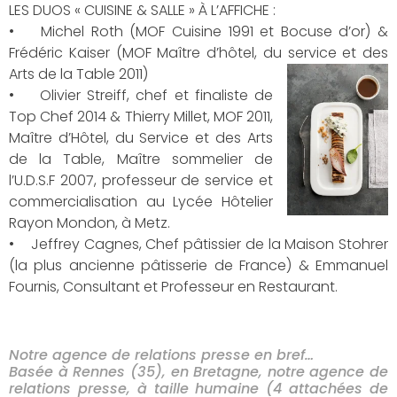
LES DUOS « CUISINE & SALLE » À L’AFFICHE :
• Michel Roth (MOF Cuisine 1991 et Bocuse d’or) &
Frédéric Kaiser (MOF Maître d’hôtel, du service et des
Arts de la Table 2011)
• Olivier Streiff, chef et finaliste de
Top Chef 2014 & Thierry Millet, MOF 2011,
Maître d’Hôtel, du Service et des Arts
de la Table, Maître sommelier de
l’U.D.S.F 2007, professeur de service et
commercialisation au Lycée Hôtelier
Rayon Mondon, à Metz.
• Jeffrey Cagnes, Chef pâtissier de la Maison Stohrer
(la plus ancienne pâtisserie de France) & Emmanuel
Fournis, Consultant et Professeur en Restaurant.
Notre agence de relations presse en bref…
Basée à Rennes (35), en Bretagne, notre agence de
relations presse, à taille humaine (4 attachées de