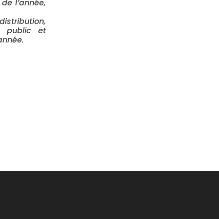
 de l’année,
stribution,
d public et
année.