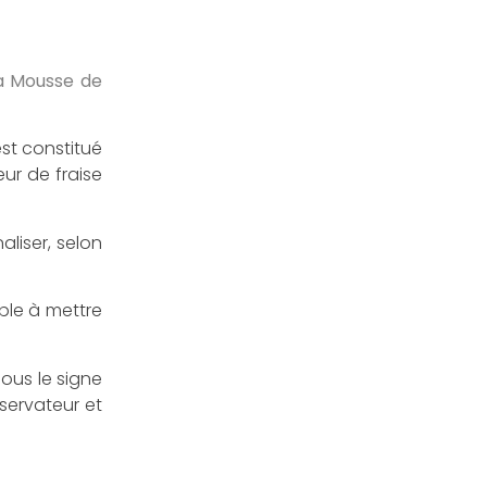
la Mousse de
est constitué
ur de fraise
aliser, selon
mple à mettre
sous le signe
servateur et
—