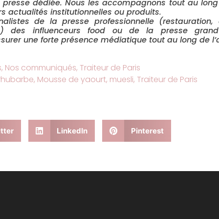
de presse dédiée. Nous les accompagnons tout au long
actualités institutionnelles ou produits.
istes de la presse professionnelle (restauration, di
ire…) des influenceurs food ou de la presse gran
surer une forte présence médiatique tout au long de l’
s
,
Nos communiqués
,
Traiteur de Paris
 rhubarbe
,
Mousse de yaourt
,
muesli
,
Traiteur de Paris
tter
LinkedIn
Pinterest