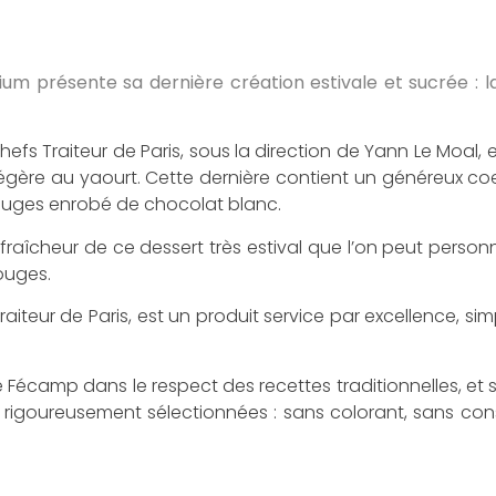
ium présente sa dernière création estivale et sucrée : 
efs Traiteur de Paris, sous la direction de Yann Le Moal, 
légère au yaourt. Cette dernière contient un généreux coe
rouges enrobé de chocolat blanc.
fraîcheur de ce dessert très estival que l’on peut personn
rouges.
iteur de Paris, est un produit service par excellence, si
de Fécamp dans le respect des recettes traditionnelles, et 
res rigoureusement sélectionnées : sans colorant, sans con